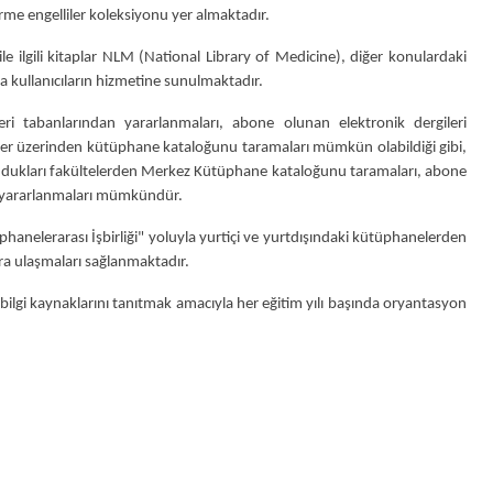
rme engelliler koleksiyonu yer almaktadır.
 ilgili kitaplar NLM (National Library of Medicine), diğer konulardaki
da kullanıcıların hizmetine sunulmaktadır.
i tabanlarından yararlanmaları, abone olunan elektronik dergileri
ller üzerinden kütüphane kataloğunu taramaları mümkün olabildiği gibi,
ukları fakültelerden Merkez Kütüphane kataloğunu taramaları, abone
an yararlanmaları mümkündür.
elerarası İşbirliği" yoluyla yurtiçi ve yurtdışındaki kütüphanelerden
ara ulaşmaları sağlanmaktadır.
bilgi kaynaklarını tanıtmak amacıyla her eğitim yılı başında oryantasyon