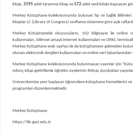
kitap,
3195
adet taranmış kitap ve
572
adet sesli kitabı kapsayan gö
Merkez Kütüphane koleksiyonunda bulunan Tıp ve Sağlık Bilimleri ile
kitaplar LC (Library of Congress) sınıflama sistemine göre açık raflar
Merkez Kütüphanede okuyucuların, 102 bilgisayar ile online ver
kullanmaları, bilimsel amaçlı internet kullanmaları ve OPAC termina
Merkez Kütüphane web sayfası ile de kütüphaneye gelmeden bulund
olunan elektronik dergileri kullanmaları ve online veri tabanlarınd
Merkez Kütüphane koleksiyonunda bulunmayan yayınlar için "Kütüphan
ödünç kitap getirtilerek öğretim üyelerinin ihtiyaç duydukları yayınl
Üniversitemize yeni başlayan öğrencilere kütüphane hizmetlerini ve 
programları düzenlenmektedir.
Merkez Kütüphane:
https://lib.gazi.edu.tr