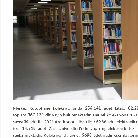
Merkez Kütüphane koleksiyonunda
256.141
adet kitap,
82.2
toplam
367.179
cilt yayın bulunmaktadır. Her yıl koleksiyona 15.
sayısı
34
adettir. 2021 Aralık sonu itibarı ile
79.256
adet elektronik 
tez,
14.718
adet Gazi Üniversitesi'nde yapılmış elektronik tez,
sağlanmaktadır. Koleksiyonda ayrıca
5698
adet nadir eser ile görm