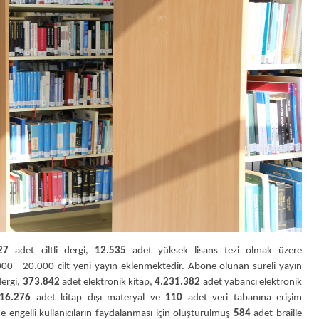
27
adet ciltli dergi,
12.535
adet yüksek lisans tezi olmak üzere
000 - 20.000 cilt yeni yayın eklenmektedir. Abone olunan süreli yayın
dergi,
373.842
adet elektronik kitap,
4.231.382
adet yabancı elektronik
16.276
adet kitap dışı materyal ve
110
adet veri tabanına erişim
e engelli kullanıcıların faydalanması için oluşturulmuş
584
adet braille